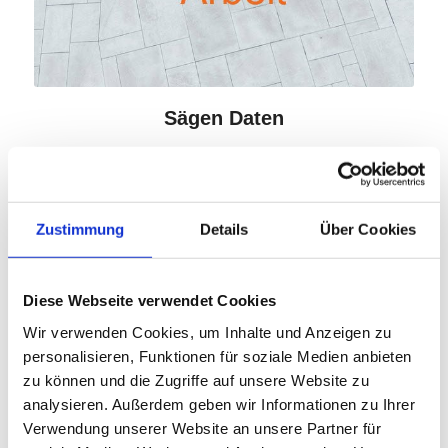
Sägen Daten
Schnitthöhe 70mm bei 45°
BAUKREISSÄGE ATIKA TYP ATU 450
Zustimmung
Details
Über Cookies
Drehstrommotor 400V, 3,5kW
Diese Webseite verwendet Cookies
mit Phasenwender
Wir verwenden Cookies, um Inhalte und Anzeigen zu
abschließbarer Motorschutzschalter
personalisieren, Funktionen für soziale Medien anbieten
starres Sägeblatt
zu können und die Zugriffe auf unsere Website zu
analysieren. Außerdem geben wir Informationen zu Ihrer
Schnitthöhe 150mm
Verwendung unserer Website an unsere Partner für