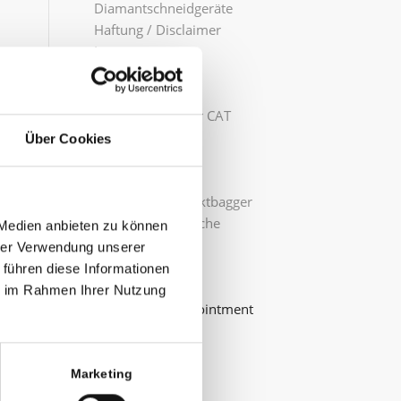
Diamantschneidgeräte
Haftung / Disclaimer
Impressum
Innenvibratoren
Kabeleinziehhilfe
Kehrmaschine für CAT
Kleingeräte
Über Cookies
Kompressoren
Kontakt
Mini-und-Kompaktbagger
Pumpen / Schläuche
 Medien anbieten zu können
Radlader
hrer Verwendung unserer
Rüttelplatten
 führen diese Informationen
Sägen
ie im Rahmen Ihrer Nutzung
Schedule an Appointment
Start
Steinsäge
Stromerzeuger
Marketing
Unsere Partner