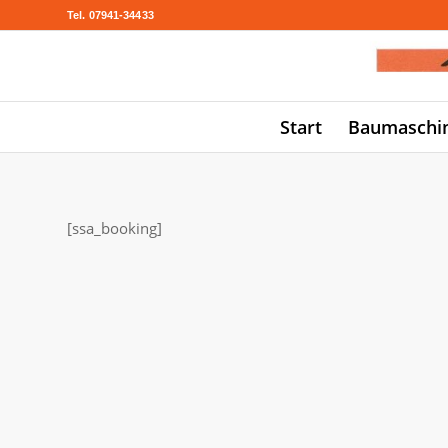
Tel. 07941-34433
Start
Baumaschi
[ssa_booking]